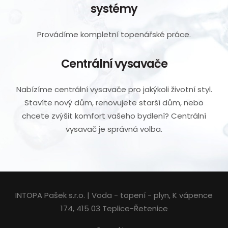
systémy
Provádíme kompletní topenářské práce.
Centrální vysavače
Nabízíme centrální vysavače pro jakýkoli životní styl.
Stavíte nový dům, renovujete starší dům, nebo
chcete zvýšit komfort vašeho bydlení? Centrální
vysavač je správná volba.
INTOPA Pa
šek s.r.o. | Voda - topení - plyn, K vápence
174, 415 03 Teplice-Řetenice