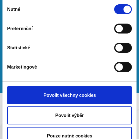
kanalizací
Výběr
Pečlivě vážíme, jaký materiál a
Nutné
souhlasu
spotřebiče vybrat pro vaši zakázku
Umíme vám s výběrem dobře
Preferenční
poradit, abyste byli spokojeni po
všech stránkách
Statistické
Na vaše objednávky reagujeme
rychle a v krátkých termínech
Marketingové
Povolit všechny cookies
Povolit výběr
Topení
Provádíme kompletní topenářské práce v
Pouze nutné cookies