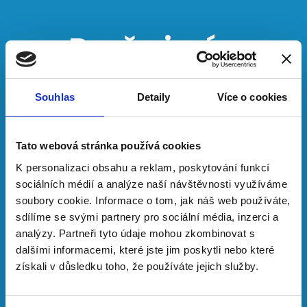
Proč si nás
vybrat ?
Souhlas
Detaily
Více o cookies
Přizpůsobili jsme naše vodo topo
Tato webová stránka používá cookies
služby požadavkům domácností,
K personalizaci obsahu a reklam, poskytování funkcí
firem i státní správy
sociálních médií a analýze naší návštěvnosti využíváme
Naše práce přináší zákazníkům
soubory cookie. Informace o tom, jak náš web používáte,
užitek mnoho let po jejím
sdílíme se svými partnery pro sociální média, inzerci a
dokončení
analýzy. Partneři tyto údaje mohou zkombinovat s
Pomáháme vám tak snižovat
dalšími informacemi, které jste jim poskytli nebo které
získali v důsledku toho, že používáte jejich služby.
náklady na budoucí servis a
opravy v oblasti vodovodu, topení i