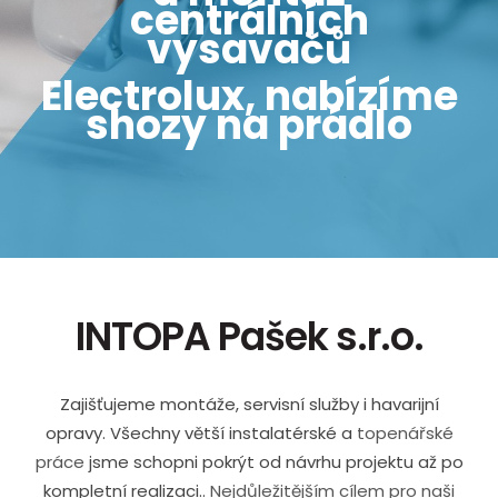
centrálních
vysavačů
Electrolux, nabízíme
shozy na prádlo
INTOPA Pašek s.r.o.
Zajišťujeme montáže, servisní služby i havarijní
opravy. Všechny větší instalatérské a
topenářské
práce
jsme schopni pokrýt od návrhu projektu až po
kompletní realizaci..
Nejdůležitějším cílem pro naši