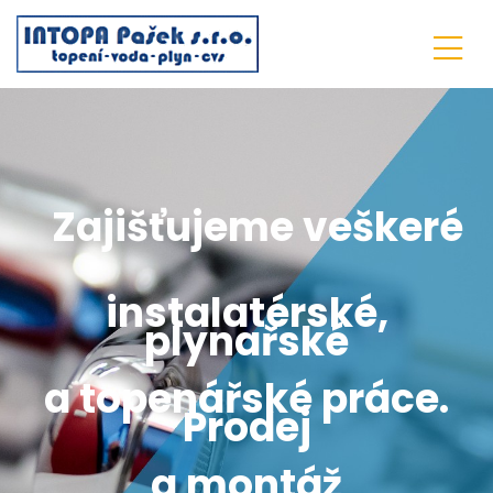
Zajišťujeme veškeré
instalatérské,
plynařské
a topenářské práce.
Prodej
a montáž